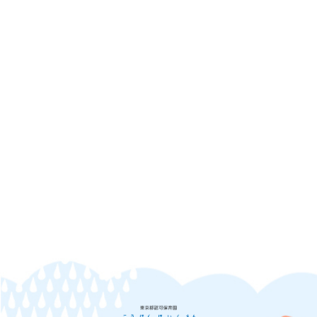
思うように取れず、苦戦する子どももいました。においを
かぐと…『くさのにおいがする～」と話していました。
とうもろこしでは、たくさんの皮に包まれていることや、
おひげの数が多いことに驚いていた子ども達。皮をむいて
いる途中で虫さん発見‼ 『きゃ～‼』とびっくりしたけ
ど、虫がつくほどおいしいとうもろこしなんだね…と、み
んなで大笑いでした。
詳しく見る