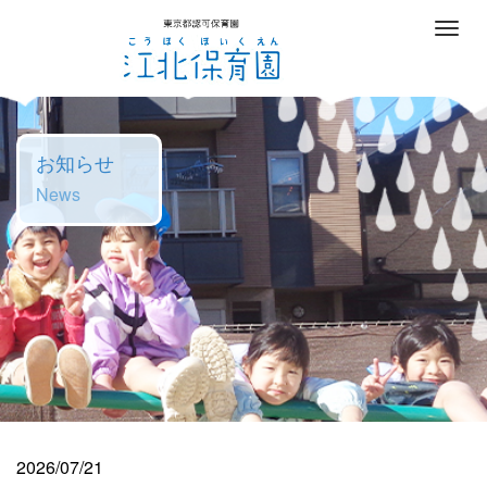
M
e
n
u
お知らせ
News
2026/07/21